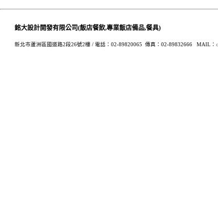
銘大設計開發有限公司(飯店餐飲,專業飯店備品,餐具)
新北市蘆洲區國道路2段26號2樓 /
電話：02-89820065 傳真：02-89832666
MAIL：