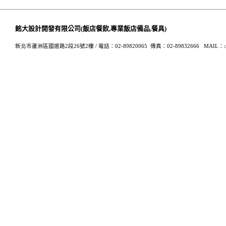
銘大設計開發有限公司(飯店餐飲,專業飯店備品,餐具)
新北市蘆洲區國道路2段26號2樓 /
電話：02-89820065 傳真：02-89832666
MAIL：